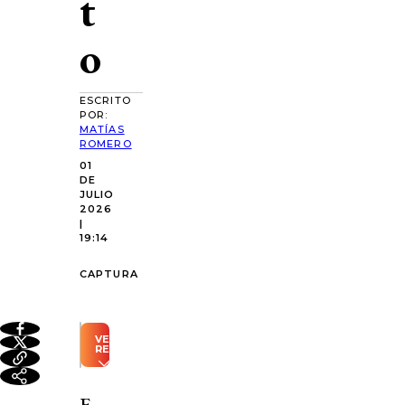
t
o
ESCRITO
POR:
MATÍAS
ROMERO
01
DE
JULIO
2026
|
19:14
CAPTURA
VER
RESUMEN
Resumen
automático
E