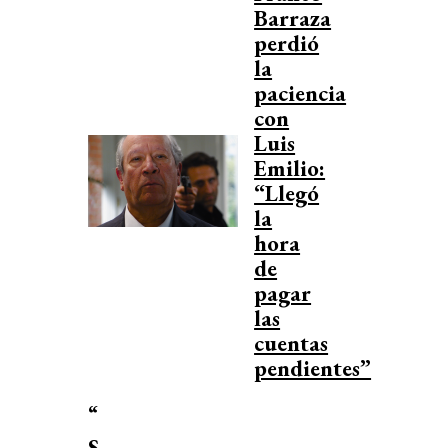
Barraza
perdió
la
paciencia
con
Luis
Emilio:
“Llegó
la
hora
de
pagar
las
cuentas
pendientes”
“
S