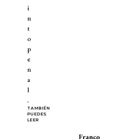
i
n
t
o
p
e
n
a
l
.
TAMBIÉN
PUEDES
LEER
Franco