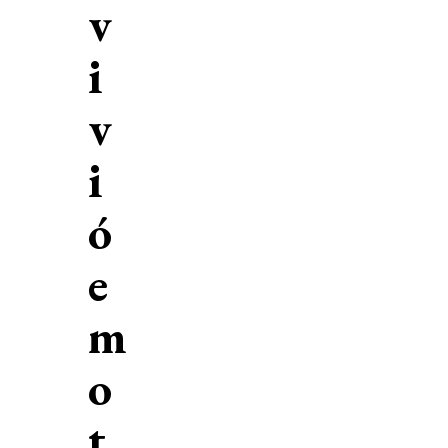
v
i
v
i
ó
e
m
o
t