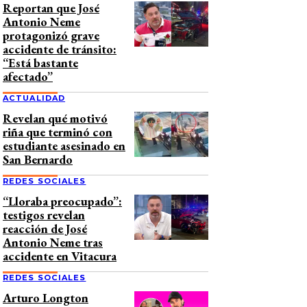
Reportan que José
Antonio Neme
protagonizó grave
accidente de tránsito:
“Está bastante
afectado”
ACTUALIDAD
Revelan qué motivó
riña que terminó con
estudiante asesinado en
San Bernardo
REDES SOCIALES
“Lloraba preocupado”:
testigos revelan
reacción de José
Antonio Neme tras
accidente en Vitacura
REDES SOCIALES
Arturo Longton