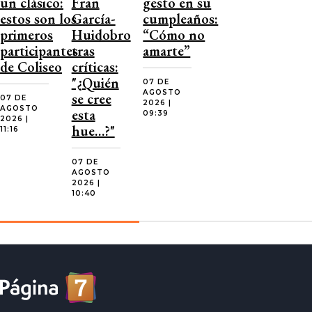
un clásico:
Fran
gesto en su
estos son los
García-
cumpleaños:
primeros
Huidobro
“Cómo no
participantes
tras
amarte”
de Coliseo
críticas:
"¿Quién
07 DE
AGOSTO
se cree
07 DE
2026 |
AGOSTO
esta
09:39
2026 |
hue…?"
11:16
07 DE
AGOSTO
2026 |
10:40