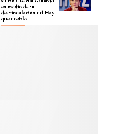
sufrió Gissella Gallardo
en medio de su
desvinculación del Hay
que decirlo