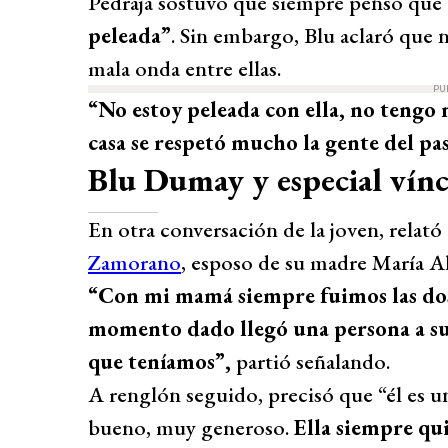
Pedraja sostuvo que siempre pensó que
peleada”
. Sin embargo, Blu aclaró que 
mala onda entre ellas.
PU
“No estoy peleada con ella, no tengo 
casa se respetó mucho la gente del pa
Blu Dumay y especial vín
En otra conversación de la joven, relató
Zamorano
, esposo de su madre María A
“Con mi mamá siempre fuimos las dos 
momento dado llegó una persona a su
que teníamos”,
partió señalando.
A renglón seguido, precisó que “él es u
bueno, muy generoso.
Ella siempre qu