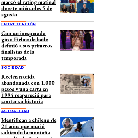
marcó el rating matinal
de este miércoles 5 de
agosto
ENTRETENCIÓN
Con un inesperado
giro: Fiebre de baile
definió a sus primeros
finalistas de la
temporada
SOCIEDAD
Recién nacida
abandonada con 1.000
pesos y una carta en
1994 reapareció para
contar su historia
ACTUALIDAD
Identifican a chileno de
21 años que murió
subiendo la montaña