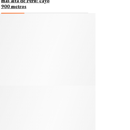
más alta de Perú: cayó
900 metros