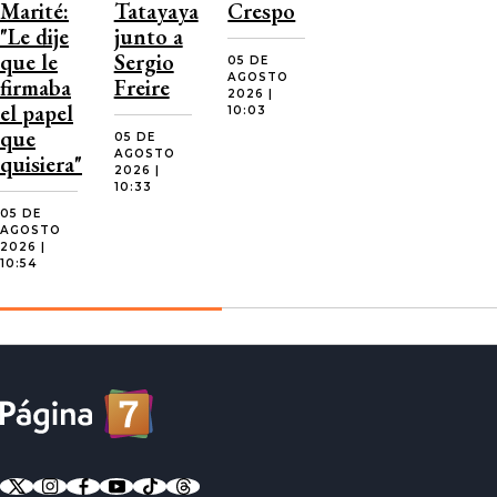
Marité:
Tatayaya
Crespo
"Le dije
junto a
que le
Sergio
05 DE
AGOSTO
firmaba
Freire
2026 |
el papel
10:03
que
05 DE
AGOSTO
quisiera"
2026 |
10:33
05 DE
AGOSTO
2026 |
10:54