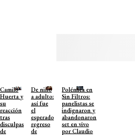
Camilo
De niño
Polémica en
Huerta y
a adulto:
Sin Filtros:
su
así fue
panelistas se
reacción
el
indignaron y
tras
esperado
abandonaron
disculpas
regreso
set en vivo
de
de
por Claudio