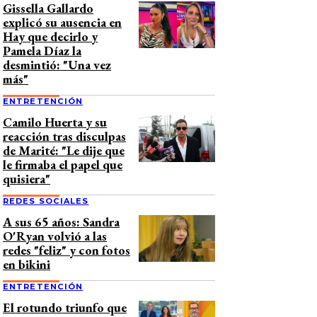
Gissella Gallardo
explicó su ausencia en
Hay que decirlo y
Pamela Díaz la
desmintió: "Una vez
más"
ENTRETENCIÓN
Camilo Huerta y su
reacción tras disculpas
de Marité: "Le dije que
le firmaba el papel que
quisiera"
REDES SOCIALES
A sus 65 años: Sandra
O'Ryan volvió a las
redes "feliz" y con fotos
en bikini
ENTRETENCIÓN
El rotundo triunfo que