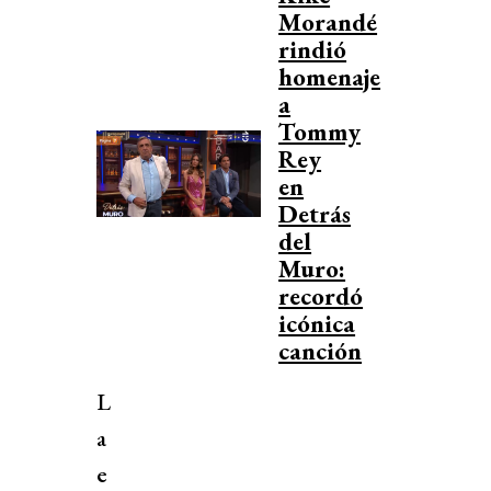
Morandé
rindió
homenaje
a
Tommy
Rey
en
Detrás
del
Muro:
recordó
icónica
canción
L
a
e