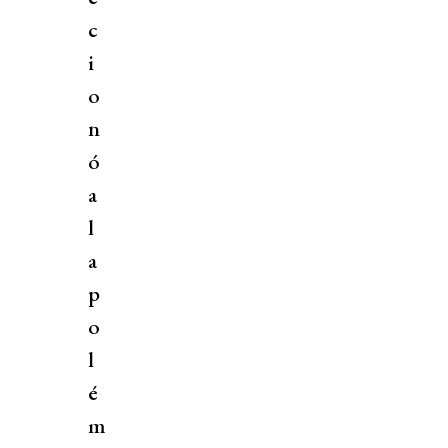
c
i
o
n
ó
a
l
a
p
o
l
é
m