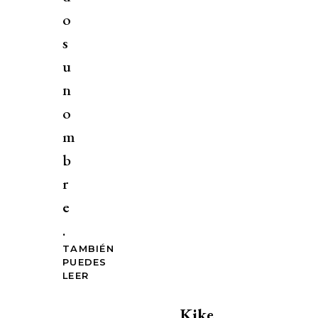
o
s
u
n
o
m
b
r
e
.
TAMBIÉN
PUEDES
LEER
Kike