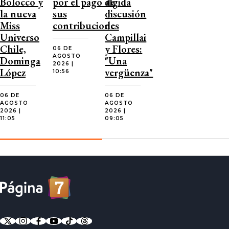
Bolocco y
por el pago de
álgida
la nueva
sus
discusión
Miss
contribuciones
de
Universo
Campillai
Chile,
y Flores:
06 DE
AGOSTO
Dominga
"Una
2026 |
López
vergüenza"
10:56
06 DE
06 DE
AGOSTO
AGOSTO
2026 |
2026 |
11:05
09:05