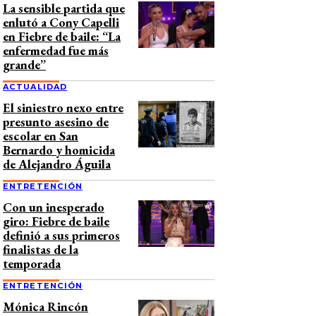
La sensible partida que
enlutó a Cony Capelli
en Fiebre de baile: “La
enfermedad fue más
grande”
ACTUALIDAD
El siniestro nexo entre
presunto asesino de
escolar en San
Bernardo y homicida
de Alejandro Águila
ENTRETENCIÓN
Con un inesperado
giro: Fiebre de baile
definió a sus primeros
finalistas de la
temporada
ENTRETENCIÓN
Mónica Rincón