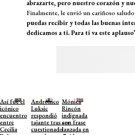
abrazarte, pero nuestro corazón y nue
Finalmente, le envió un cariñoso saludo 
puedas recibir y todas las buenas int
dedicamos a ti. Para ti va este aplauso
Así fue el
Andrónico
Mónica
icónico
Luksic
Rincón
encuentro
respondió
indignada
entre
tajante tras ser
con frase
Cecilia
cuestionado
lanzada en