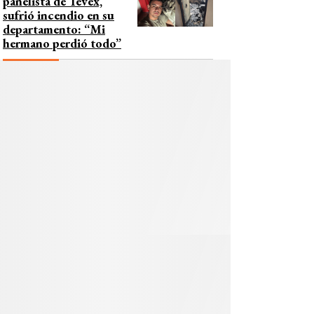
panelista de Tevex,
sufrió incendio en su
departamento: “Mi
hermano perdió todo”