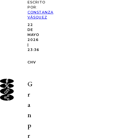
ESCRITO
POR:
CONSTANZA
VÁSQUEZ
22
DE
MAYO
2026
|
23:36
CHV
G
r
a
n
p
r