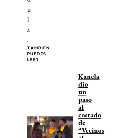
u
l
a
.
TAMBIÉN
PUEDES
LEER
Kanela
dio
un
paso
al
costado
de
“Vecinos
al