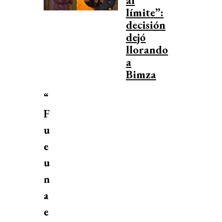
límite”:
decisión
dejó
llorando
a
Bimza
“
F
u
e
u
n
a
e