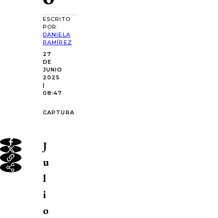
ESCRITO
POR:
DANIELA
RAMÍREZ
27
DE
JUNIO
2025
|
08:47
CAPTURA
J
u
l
i
o