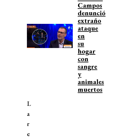
Campos
denunció
extraño
ataque
en
su
hogar
con
sangre
y
animales
muertos
L
a
r
e