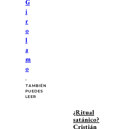
G
i
r
o
l
a
m
o
.
TAMBIÉN
PUEDES
LEER
¿Ritual
satánico?
Cristián