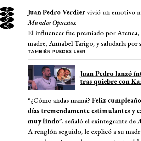
Juan Pedro Verdier
vivió un emotivo m
Mundos Opuestos.
El influencer fue premiado por Atenea, q
madre, Annabel Tarigo,
y saludarla por
TAMBIÉN PUEDES LEER
Juan Pedro lanzó í
tras quiebre con Ka
“¿Cómo andas mamá?
Feliz cumpleaño
días tremendamente estimulantes y e
muy lindo
”, señaló el exintegrante de
M
A renglón seguido, le explicó a su madr