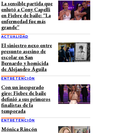
La sensible partida que
enlutó a Cony Capelli
en Fiebre de baile: “La
enfermedad fue más
grande”
ACTUALIDAD
El siniestro nexo entre
presunto asesino de
escolar en San
Bernardo y homicida
de Alejandro Águila
ENTRETENCIÓN
Con un inesperado
giro: Fiebre de baile
definió a sus primeros
finalistas de la
temporada
ENTRETENCIÓN
Mónica Rincón