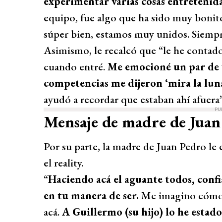
experimentar varias cosas entretenida
equipo, fue algo que ha sido muy bonit
súper bien, estamos muy unidos. Siemp
Asimismo, le recalcó que “le he contado 
cuando entré.
Me emocioné un par de v
competencias me dijeron ‘mira la luna
ayudó a recordar que estaban ahí afuera”
PU
Mensaje de madre de Jua
Por su parte, la madre de Juan Pedro le 
el reality.
“
Haciendo acá el aguante todos, conf
en tu manera de ser.
Me imagino cómo t
acá.
A Guillermo (su hijo) lo he estado