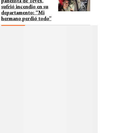
panelista de Tevex,
sufrió incendio en su
departamento: “Mi
hermano perdió todo”