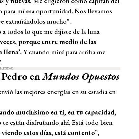
s y nuevas.
Me eligieron como capitán del
o para mí esa oportunidad. Nos llevamos
re extrañándolos mucho”.
a todos lo que me dijiste de la luna
eces, porque entre medio de las
 llena’.
Y cuando miré para arriba me
.
BLICIDAD
n Pedro en
Mundos Opuestos
envió las mejores energías en su estadía en
iando muchísimo en ti, en tu capacidad,
e están disfrutando ahí. Está todo bien
 viendo estos días, está contento
”,