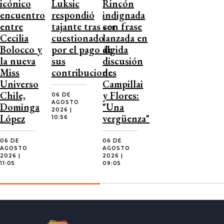
icónico
Luksic
Rincón
encuentro
respondió
indignada
entre
tajante tras ser
con frase
Cecilia
cuestionado
lanzada en
Bolocco y
por el pago de
álgida
la nueva
sus
discusión
Miss
contribuciones
de
Universo
Campillai
Chile,
y Flores:
06 DE
AGOSTO
Dominga
"Una
2026 |
López
vergüenza"
10:56
06 DE
06 DE
AGOSTO
AGOSTO
2026 |
2026 |
11:05
09:05