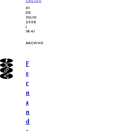
CASTRO
01
DE
JULIO
2026
|
18:41
ARCHIVO
F
e
r
n
a
n
d
a