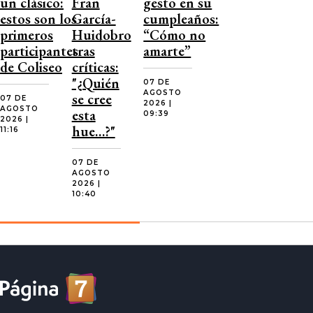
un clásico:
Fran
gesto en su
estos son los
García-
cumpleaños:
primeros
Huidobro
“Cómo no
participantes
tras
amarte”
de Coliseo
críticas:
"¿Quién
07 DE
AGOSTO
se cree
07 DE
2026 |
AGOSTO
esta
09:39
2026 |
hue…?"
11:16
07 DE
AGOSTO
2026 |
10:40