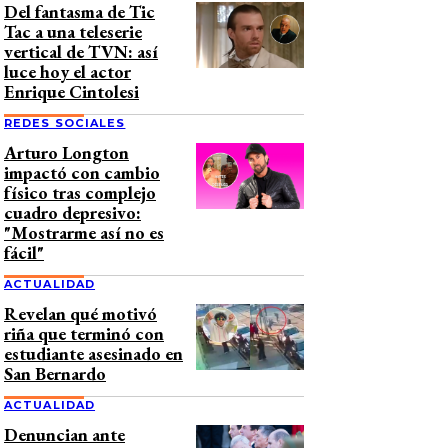
Del fantasma de Tic
Tac a una teleserie
vertical de TVN: así
luce hoy el actor
Enrique Cintolesi
REDES SOCIALES
Arturo Longton
impactó con cambio
físico tras complejo
cuadro depresivo:
"Mostrarme así no es
fácil"
ACTUALIDAD
Revelan qué motivó
riña que terminó con
estudiante asesinado en
San Bernardo
ACTUALIDAD
Denuncian ante