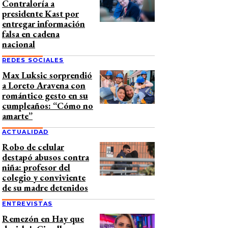
Contraloría a
presidente Kast por
entregar información
falsa en cadena
nacional
REDES SOCIALES
Max Luksic sorprendió
a Loreto Aravena con
romántico gesto en su
cumpleaños: “Cómo no
amarte”
ACTUALIDAD
Robo de celular
destapó abusos contra
niña: profesor del
colegio y conviviente
de su madre detenidos
ENTREVISTAS
Remezón en Hay que