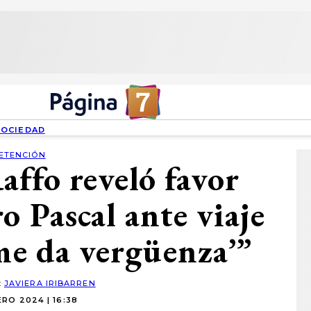
SOCIEDAD
ETENCIÓN
affo reveló favor
o Pascal ante viaje
‘me da vergüenza’”
:
JAVIERA IRIBARREN
RO 2024 | 16:38