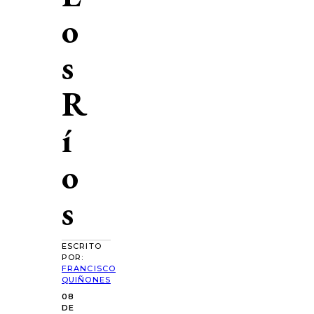
o
s
R
í
o
s
ESCRITO
POR:
FRANCISCO
QUIÑONES
08
DE