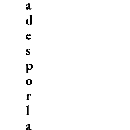
a
d
e
s
p
o
r
l
a