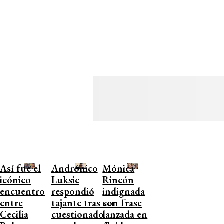
Así fue el
Andrónico
Mónica
icónico
Luksic
Rincón
encuentro
respondió
indignada
entre
tajante tras ser
con frase
Cecilia
cuestionado
lanzada en