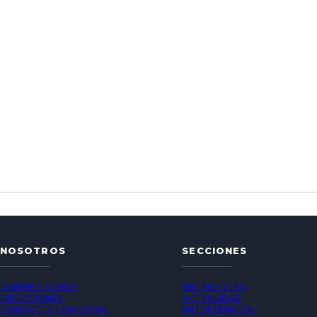
NOSOTROS
SECCIONES
QUIÉNES SOMOS
ENTREVISTAS
DIRECCIONES
ACTUALIDAD
CONTACTO COMERCIAL
ENTRETENCIÓN