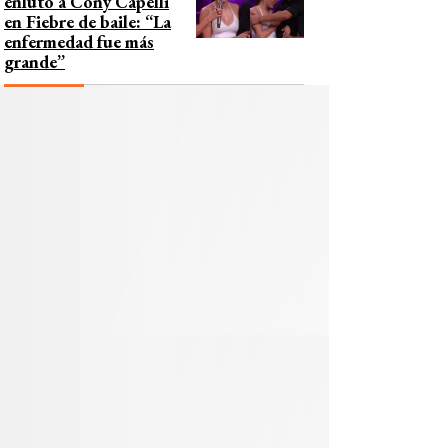
enlutó a Cony Capelli
en Fiebre de baile: “La
enfermedad fue más
grande”