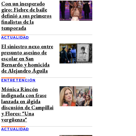
Con un inesperado
giro: Fiebre de baile
definió a sus primeros
finalistas de la
temporada
ACTUALIDAD
El siniestro nexo entre
presunto asesino de
escolar en San
Bernardo y homicida
de Alejandro Águila
ENTRETENCIÓN
Mónica Rincón
indignada con frase
lanzada en álgida
discusión de Campillai
y Flores: "Una
vergüenza"
ACTUALIDAD