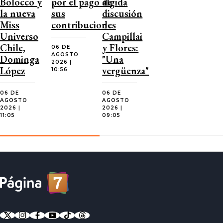
Bolocco y
por el pago de
álgida
la nueva
sus
discusión
Miss
contribuciones
de
Universo
Campillai
Chile,
y Flores:
06 DE
AGOSTO
Dominga
"Una
2026 |
López
vergüenza"
10:56
06 DE
06 DE
AGOSTO
AGOSTO
2026 |
2026 |
11:05
09:05