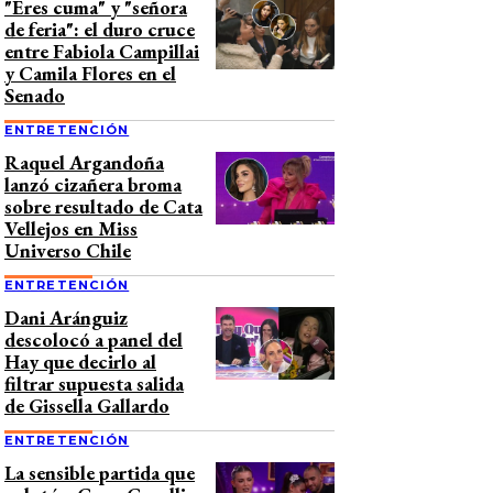
"Eres cuma" y "señora
de feria": el duro cruce
entre Fabiola Campillai
y Camila Flores en el
Senado
ENTRETENCIÓN
Raquel Argandoña
lanzó cizañera broma
sobre resultado de Cata
Vellejos en Miss
Universo Chile
ENTRETENCIÓN
Dani Aránguiz
descolocó a panel del
Hay que decirlo al
filtrar supuesta salida
de Gissella Gallardo
ENTRETENCIÓN
La sensible partida que