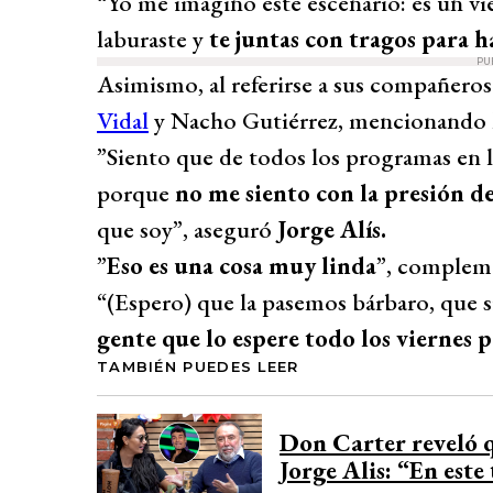
“Yo me imagino este escenario: es un vie
laburaste y
te juntas con tragos para h
PU
Asimismo, al referirse a sus compañeros
Vidal
y Nacho Gutiérrez, mencionando
”Siento que de todos los programas en l
porque
no me siento con la presión d
que soy”, aseguró
Jorge Alís.
”
Eso es una cosa muy linda
”, complem
“(Espero) que la pasemos bárbaro, que si
gente que lo espere todo los viernes p
TAMBIÉN PUEDES LEER
Don Carter reveló q
Jorge Alis: “En est