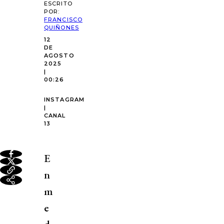
ESCRITO
POR:
FRANCISCO
QUIÑONES
12
DE
AGOSTO
2025
|
00:26
INSTAGRAM
|
CANAL
13
E
n
m
e