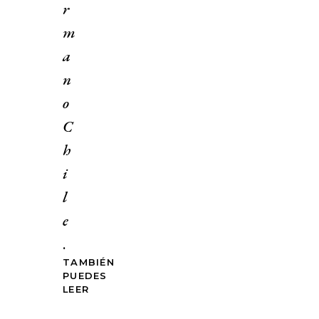
r
m
a
n
o
C
h
i
l
e
.
TAMBIÉN
PUEDES
LEER