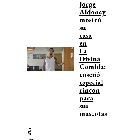
Jorge
Aldoney
mostró
su
casa
en
La
Divina
Comida:
enseñó
especial
rincón
para
sus
mascotas
¿