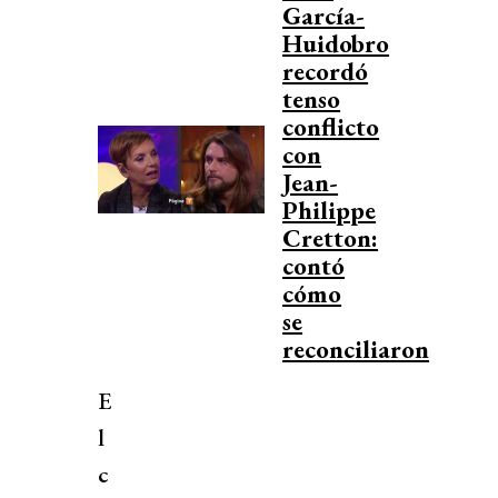
García-
Huidobro
recordó
tenso
conflicto
con
Jean-
Philippe
Cretton:
contó
cómo
se
reconciliaron
E
l
c