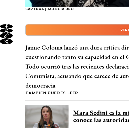
CAPTURA | AGENCIA UNO
VER
Resumen automático genera
Jaime Coloma lanzó una dura crítica a la
Jaime Coloma lanzó una dura crítica dir
capacidad en el Gobierno y su posición soc
cuestionando tanto su capacidad en el 
Comunista. Coloma señaló falta de autori
Todo ocurrió tras las recientes declarac
argumentando que Sedini no pertenece a l
Comunista, acusando que carece de auto
su formación en Santiago College y la acus
democracia.
evaluación como ministra y recomendándol
TAMBIÉN PUEDES LEER
Desarrollado por 
Mara Sedini es la m
conoce las autorid