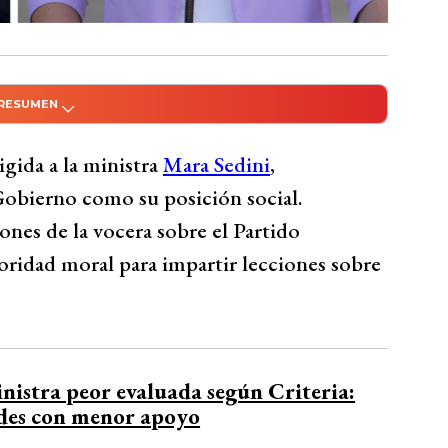
 RESUMEN
do con Inteligencia Artificial
 ministra Mara Sedini, cuestionando su
igida a la ministra
Mara Sedini
,
ial tras declaraciones sobre el Partido
Gobierno como su posición social.
dad moral y rigor en sus dichos,
iones de la vocera sobre el Partido
a oligarquía tradicional chilena. Le recordó
ridad moral para impartir lecciones sobre
ó de ser clasista, señalando su baja
e leer más y asesorarse para mejorar.
Bío Bío Comunicaciones
inistra peor evaluada según Criteria:
ades con menor apoyo