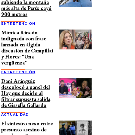
subiendo la montaña
más alta de Perú: cayó
900 metros
ENTRETENCIÓN
Mónica Rincón
indignada con frase
lanzada en álgida
discusión de Campillai
y Flores: "Una
vergüenza"
ENTRETENCIÓN
Dani Aránguiz
descolocó a panel del
Hay que decirlo al
filtrar supuesta salida
de Gissella Gallardo
ACTUALIDAD
El siniestro nexo entre
presunto asesino de