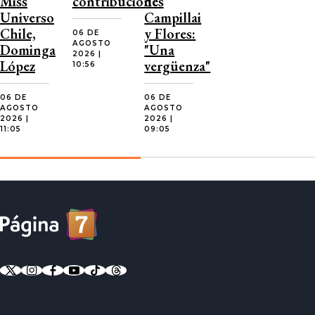
Miss
contribuciones
de
Universo
Campillai
Chile,
y Flores:
06 DE
AGOSTO
Dominga
"Una
2026 |
López
vergüenza"
10:56
06 DE
06 DE
AGOSTO
AGOSTO
2026 |
2026 |
11:05
09:05