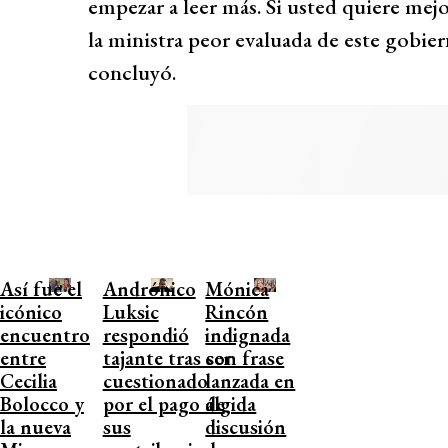
empezar a leer más. Si usted quiere mej
la ministra peor evaluada de este gobier
concluyó.
Así fue el
Andrónico
Mónica
icónico
Luksic
Rincón
encuentro
respondió
indignada
entre
tajante tras ser
con frase
Cecilia
cuestionado
lanzada en
Bolocco y
por el pago de
álgida
la nueva
sus
discusión