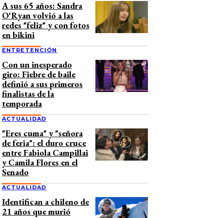
A sus 65 años: Sandra
O'Ryan volvió a las
redes "feliz" y con fotos
en bikini
ENTRETENCIÓN
Con un inesperado
giro: Fiebre de baile
definió a sus primeros
finalistas de la
temporada
ACTUALIDAD
"Eres cuma" y "señora
de feria": el duro cruce
entre Fabiola Campillai
y Camila Flores en el
Senado
ACTUALIDAD
Identifican a chileno de
21 años que murió