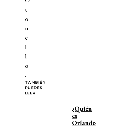
O
t
o
n
e
l
l
o
.
TAMBIÉN
PUEDES
LEER
¿Quién
es
Orlando