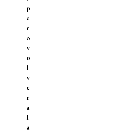
p
e
r
o
v
o
l
v
e
r
a
l
a