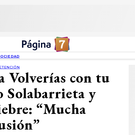
SOCIEDAD
ETENCIÓN
a Volverías con tu
o Solabarrieta y
iebre: “Mucha
lusión”