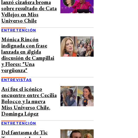
lanzó cizañera broma
sobre resultado de Cata
Vellejos en Miss
Universo Chile
ENTRETENCIÓN
Mónica Rincón
indignada con frase
lanzada en álgida
discusión de Campillai
y Flores: "Una
vergüenza"
ENTREVISTAS
Así fue el icónico
encuentro entre Cecilia
Bolocco y la nueva
Miss Universo Chile,
Dominga López
ENTRETENCIÓN
Del fantasma de Tic