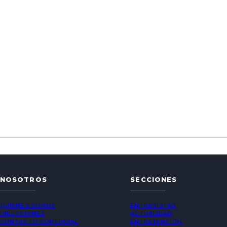
NOSOTROS
SECCIONES
QUIÉNES SOMOS
ENTREVISTAS
DIRECCIONES
ACTUALIDAD
CONTACTO COMERCIAL
ENTRETENCIÓN