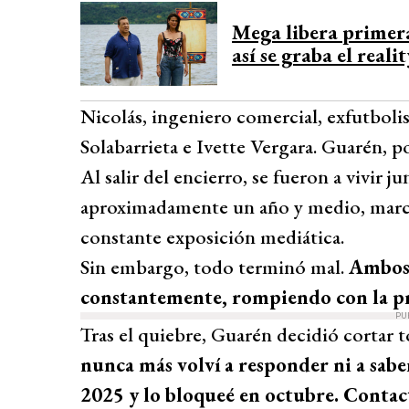
Desarrollado por 
Mega libera primera
así se graba el reali
Nicolás, ingeniero comercial, exfutboli
Solabarrieta e Ivette Vergara. Guarén, por
Al salir del encierro, se fueron a vivir j
aproximadamente un año y medio, marcada
constante exposición mediática.
Sin embargo, todo terminó mal.
Ambos 
constantemente, rompiendo con la pr
PU
Tras el quiebre, Guarén decidió cortar 
nunca más volví a responder ni a sab
2025 y lo bloqueé en octubre. Contac