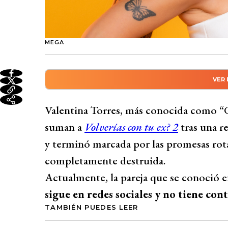
MEGA
VER
Resumen automático genera
Los ex participantes de Tierra brava, Va
Valentina Torres, más conocida como “
Nicolás Solabarrieta, se unen a Volverías 
suman a
Volverías con tu ex? 2
tras una r
marcada por promesas rotas y desilusiones
y terminó marcada por las promesas rotas
ingeniero comercial, exfutbolista y mode
completamente destruida.
artista visual. Tras vivir juntos, su tumul
Actualmente, la pareja que se conoció en
exposición mediática. Guarén cortó todo 
sigue en redes sociales y no tiene con
confianza y el compromiso son fundamenta
TAMBIÉN PUEDES LEER
y la falta de compromiso que la llevaron a