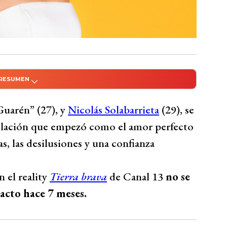
 RESUMEN
do con Inteligencia Artificial
lentina Torres, conocida como “Guarén”, y
Guarén” (27), y
Nicolás Solabarrieta
(29), se
con tu ex? 2 luego de terminar su relación
elación que empezó como el amor perfecto
. Nicolás, hijo de Fernando Solabarrieta, es
, las desilusiones y una confianza
lo, mientras que Guarén es influencer y
tuosa relación incluyó celos, desconfianza y
 el reality
Tierra brava
de Canal 13
no se
contacto con Nicolás, señalando que la
tacto hace 7 meses.
les en una relación, criticando las mentiras
 sufrir por expectativas no cumplidas.