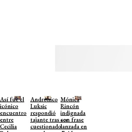
Así fue el
Andrónico
Mónica
icónico
Luksic
Rincón
encuentro
respondió
indignada
entre
tajante tras ser
con frase
Cecilia
cuestionado
lanzada en