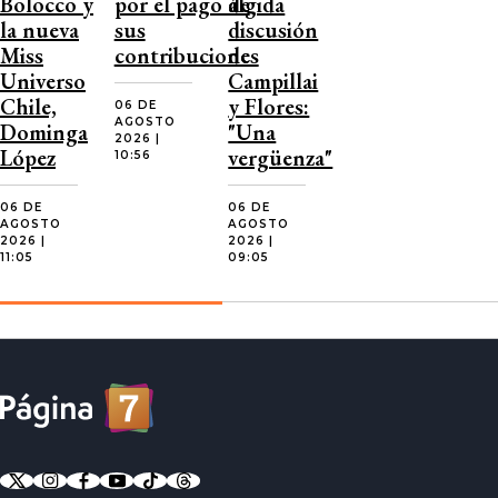
Bolocco y
por el pago de
álgida
la nueva
sus
discusión
Miss
contribuciones
de
Universo
Campillai
Chile,
y Flores:
06 DE
AGOSTO
Dominga
"Una
2026 |
López
vergüenza"
10:56
06 DE
06 DE
AGOSTO
AGOSTO
2026 |
2026 |
11:05
09:05