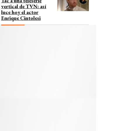
Tac a una teleserie
vertical de TVN: así
luce hoy el actor
Enrique Cintolesi