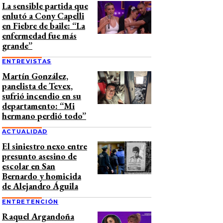
La sensible partida que
enlutó a Cony Capelli
en Fiebre de baile: “La
enfermedad fue más
grande”
ENTREVISTAS
Martín González,
panelista de Tevex,
sufrió incendio en su
departamento: “Mi
hermano perdió todo”
ACTUALIDAD
El siniestro nexo entre
presunto asesino de
escolar en San
Bernardo y homicida
de Alejandro Águila
ENTRETENCIÓN
Raquel Argandoña