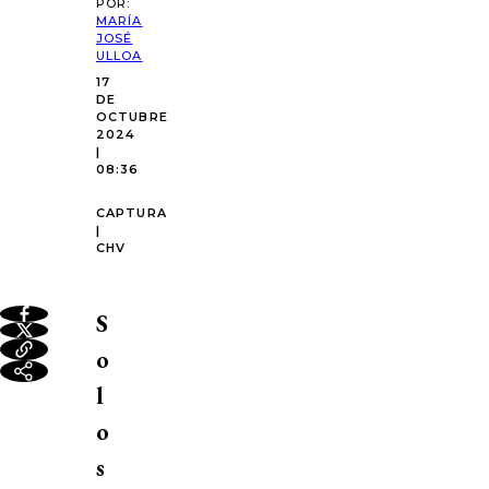
POR:
MARÍA
JOSÉ
ULLOA
17
DE
OCTUBRE
2024
|
08:36
CAPTURA
|
CHV
S
o
l
o
s