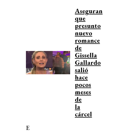
Aseguran
que
presunto
nuevo
romance
de
Gissella
Gallardo
salió
hace
pocos
meses
de
la
cárcel
E