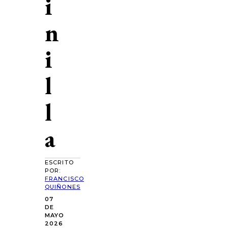
i
n
i
l
l
a
ESCRITO
POR:
FRANCISCO
QUIÑONES
07
DE
MAYO
2026