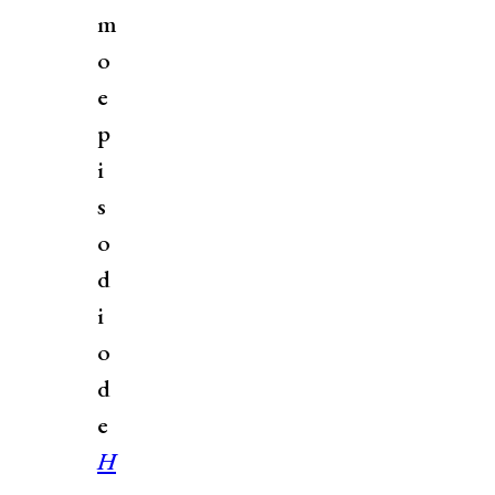
m
o
e
p
i
s
o
d
i
o
d
e
H