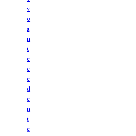
v
o
a
n
t
e
c
e
d
e
n
t
e