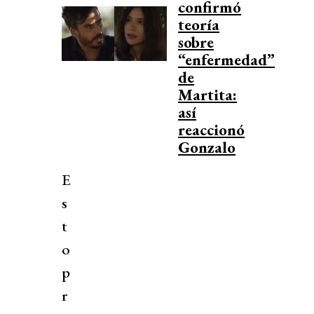
confirmó
teoría
sobre
“enfermedad”
de
Martita:
así
reaccionó
Gonzalo
E
s
t
o
p
r