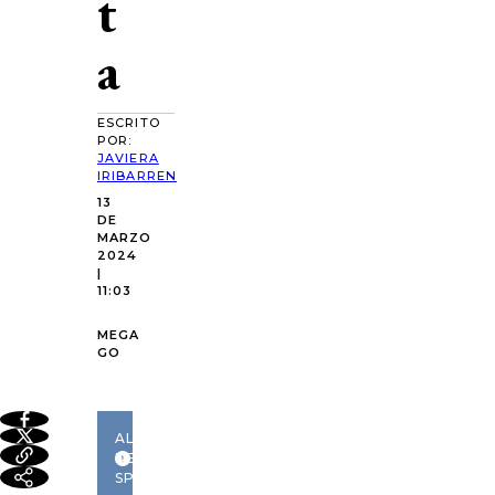
t
a
ESCRITO
POR:
JAVIERA
IRIBARREN
13
DE
MARZO
2024
|
11:03
MEGA
GO
ALERTA
DE
SPOILER