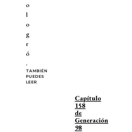
o
l
o
g
r
ó
.
TAMBIÉN
PUEDES
LEER
Capítulo
158
de
Generación
98