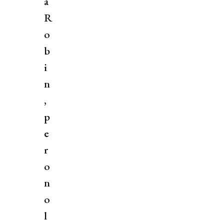
a
R
o
b
i
n
,
p
e
r
o
n
o
l