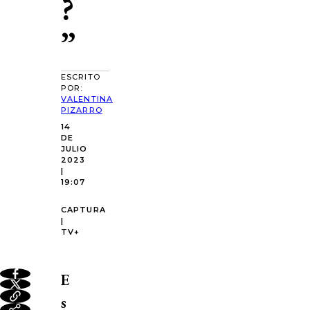
?
”
ESCRITO
POR:
VALENTINA
PIZARRO
14
DE
JULIO
2023
|
19:07
CAPTURA
|
TV+
E
s