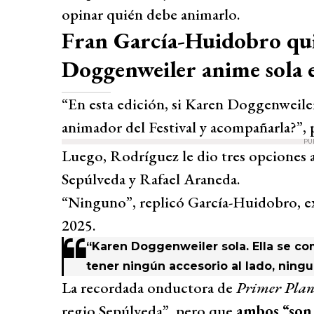
opinar quién debe animarlo.
Fran García-Huidobro qu
Doggenweiler anime sola e
“En esta edición, si Karen Doggenweiler 
animador del Festival y acompañarla?”, 
PU
Luego, Rodríguez le dio tres opciones
Sepúlveda y Rafael Araneda.
“Ninguno”, replicó García-Huidobro, e
2025.
“Karen Doggenweiler sola. Ella se co
tener ningún accesorio al lado, ningu
La recordada onductora de
Primer Plan
regio Sepúlveda”, pero que
ambos “son