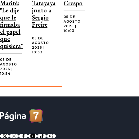
Marité:
Tatayaya
Crespo
"Le dije
junto a
que le
Sergio
05 DE
AGOSTO
firmaba
Freire
2026 |
el papel
10:03
que
05 DE
AGOSTO
quisiera"
2026 |
10:33
05 DE
AGOSTO
2026 |
10:54