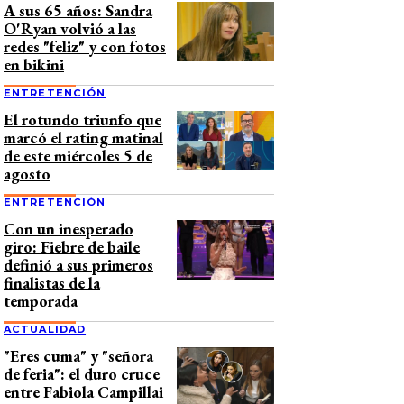
A sus 65 años: Sandra
O'Ryan volvió a las
redes "feliz" y con fotos
en bikini
ENTRETENCIÓN
El rotundo triunfo que
marcó el rating matinal
de este miércoles 5 de
agosto
ENTRETENCIÓN
Con un inesperado
giro: Fiebre de baile
definió a sus primeros
finalistas de la
temporada
ACTUALIDAD
"Eres cuma" y "señora
de feria": el duro cruce
entre Fabiola Campillai