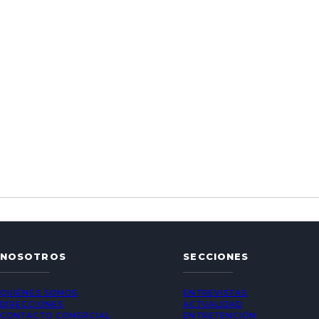
NOSOTROS
SECCIONES
QUIÉNES SOMOS
ENTREVISTAS
DIRECCIONES
ACTUALIDAD
CONTACTO COMERCIAL
ENTRETENCIÓN