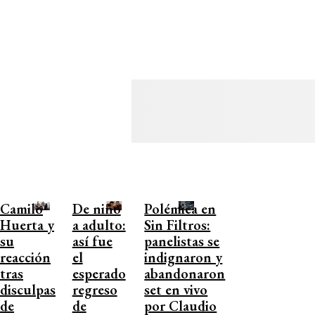
Camilo
De niño
Polémica en
Huerta y
a adulto:
Sin Filtros:
su
así fue
panelistas se
reacción
el
indignaron y
tras
esperado
abandonaron
disculpas
regreso
set en vivo
de
de
por Claudio