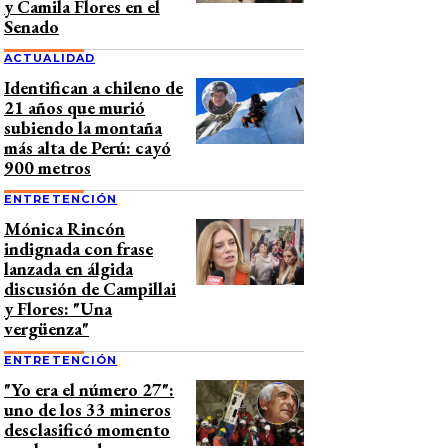
y Camila Flores en el
Senado
ACTUALIDAD
Identifican a chileno de
21 años que murió
subiendo la montaña
más alta de Perú: cayó
900 metros
ENTRETENCIÓN
Mónica Rincón
indignada con frase
lanzada en álgida
discusión de Campillai
y Flores: "Una
vergüenza"
ENTRETENCIÓN
"Yo era el número 27":
uno de los 33 mineros
desclasificó momento