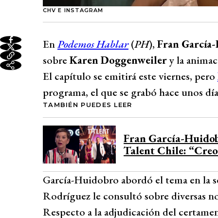
CHV E INSTAGRAM
En
Podemos Hablar
(
PH
),
Fran García
sobre
Karen Doggenweiler
y la anima
El capítulo se emitirá este viernes, pero
programa, el que se grabó hace unos día
TAMBIÉN PUEDES LEER
Fran García-Huidob
Talent Chile: “Creo
García-Huidobro abordó el tema en la s
Rodríguez le consultó sobre diversas no
Respecto a la adjudicación del certamen 