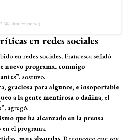
P (@lafranconserva)
íticas en redes sociales
bido en redes sociales, Francesca señaló
te nuevo programa, conmigo
 antes”
, sostuvo.
a, graciosa para algunos, e insoportable
ueo a la gente mentirosa o dañina
, el
”, agregó.
smo que ha alcanzado en la prensa
 en el programa.
rtidas, muy absurdas
. Reconozco que soy