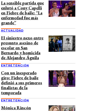
La sensible partida que
enlutó a Cony Capelli
en Fiebre de baile: “La
enfermedad fue más
grande”
ACTUALIDAD
El siniestro nexo entre
presunto asesino de
escolar en San
Bernardo y homicida
de Alejandro Águila
ENTRETENCIÓN
Con un inesperado
giro: Fiebre de baile
definió a sus primeros
finalistas de la
temporada
ENTRETENCIÓN
Mónica Rincón