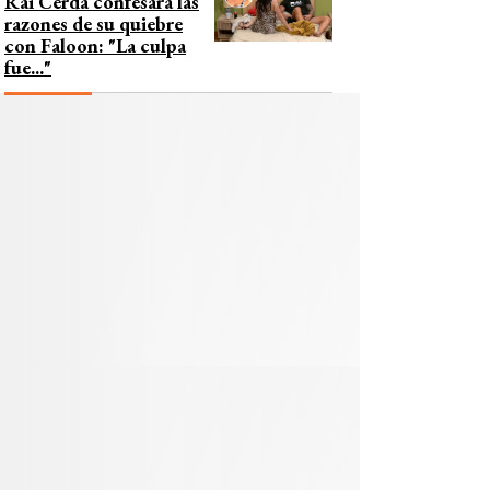
Rai Cerda confesara las
razones de su quiebre
con Faloon: "La culpa
fue..."