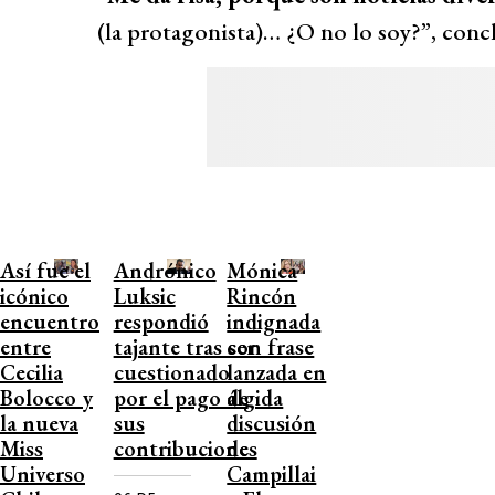
(la protagonista)… ¿O no lo soy?”, conc
Así fue el
Andrónico
Mónica
icónico
Luksic
Rincón
encuentro
respondió
indignada
entre
tajante tras ser
con frase
Cecilia
cuestionado
lanzada en
Bolocco y
por el pago de
álgida
la nueva
sus
discusión
Miss
contribuciones
de
Universo
Campillai