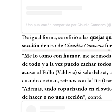
Una publicación compartida por Claudia Conserva (@
De igual forma, se refirió a las
quejas qu
sección
dentro de
Claudia Conversa
fu
PU
“
Me lo tomo con humor
, me acomoda
de todo y a la vez puedo cachar todos
acusar al Pollo (Valdivia) si sale del set
cuando cocinan, reírnos con la Titi (Ga
“Además,
ando copuchando en el switc
de hacer o no una sección
“, contó.