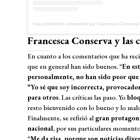
Una publicación compartida por Francesca Conserva 
Francesca Conserva y las cr
En cuanto a los comentarios que ha reci
que en general han sido buenos. “
En es
personalmente, no han sido peor que
“Yo sé que soy incorrecta, provocador
para otros
. Las críticas las paso. Yo
bloq
resto bienvenido con lo bueno y lo malo
Finalmente, se refirió al
gran protagoni
nacional
, por sus particulares momento
“
Me da risa, porque son noticias dive