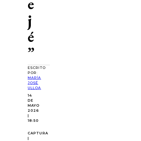
e
j
é
”
ESCRITO
POR:
MARÍA
JOSÉ
ULLOA
14
DE
MAYO
2026
|
18:50
CAPTURA
|