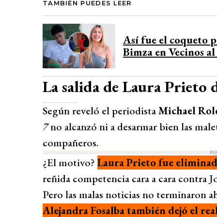
TAMBIÉN PUEDES LEER
Así fue el coqueto 
Bimza en Vecinos al
La salida de Laura Prieto 
Según reveló el periodista
Michael Rol
7
no alcanzó ni a desarmar bien las male
compañeros.
PU
¿El motivo?
Laura Prieto fue eliminad
reñida competencia cara a cara contra 
Pero las malas noticias no terminaron ah
A
lejandra Fosalba también dejó el rea