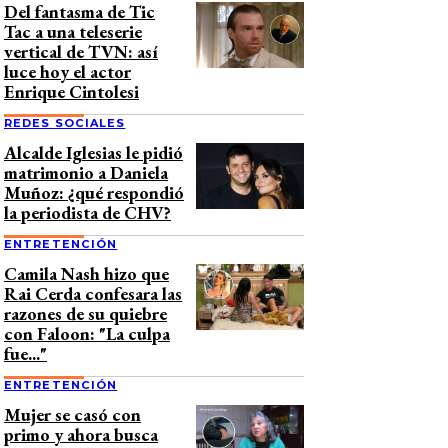
Del fantasma de Tic
Tac a una teleserie
vertical de TVN: así
luce hoy el actor
Enrique Cintolesi
REDES SOCIALES
Alcalde Iglesias le pidió
matrimonio a Daniela
Muñoz: ¿qué respondió
la periodista de CHV?
ENTRETENCIÓN
Camila Nash hizo que
Rai Cerda confesara las
razones de su quiebre
con Faloon: "La culpa
fue..."
ENTRETENCIÓN
Mujer se casó con
primo y ahora busca