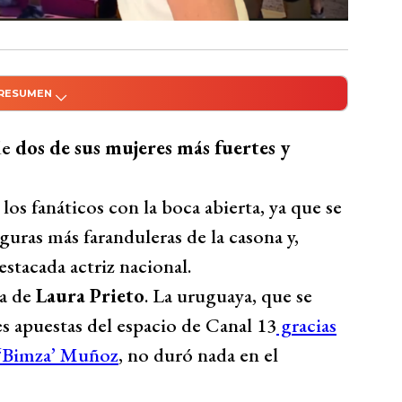
 RESUMEN
do con Inteligencia Artificial
lida repentina de dos de sus destacadas
de
dos de sus mujeres más fuertes y
ras perder un desafío contra Joe Lourenço,
lity debido a una lesión. La uruguaya y la
os fanáticos con la boca abierta, ya que se
el público, generando sorpresa y
iguras más faranduleras de la casona y,
grama. A pesar de las bajas, se informa que
stacada actriz nacional.
s tras el incidente.
ta de
Laura Prieto
. La uruguaya, que se
Bío Bío Comunicaciones
s apuestas del espacio de Canal 13
gracias
‘Bimza’ Muñoz
, no duró nada en el