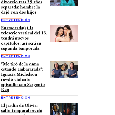
divorcio tras 39 años
separada: hombre la
dejó con dos hijos
ENTRETENCIÓN
Enamorada(s), la
teleserie vertical del 13,
tendrá nuevos
capítulos: así será su
segunda temporada
ENTRETENCIÓN
"Me tiró de la cama
estando embarazada":
Ignacia Michelson
reveló violento
episodio con Sargento
Rap
ENTRETENCIÓN
El jardín de Olivia:
salto temporal reveló