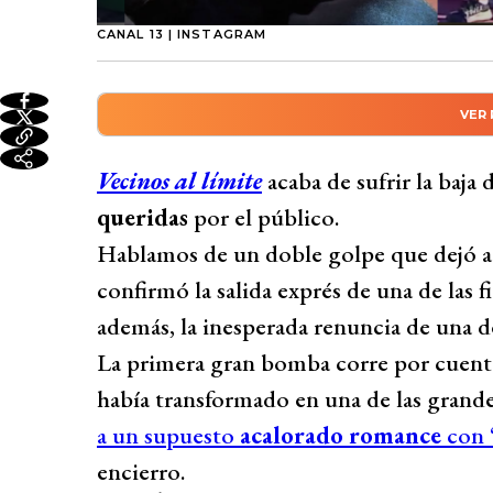
CANAL 13 | INSTAGRAM
VER
Resumen automático genera
Vecinos al Límite se ve sacudido por la sa
Vecinos al límite
acaba de sufrir la baja 
integrantes. Laura Prieto fue eliminada t
queridas
por el público.
mientras que Alejandra Fosalba dejó el rea
Hablamos de un doble golpe que dejó a l
actriz nacional eran figuras queridas por 
confirmó la salida exprés de una de las f
preocupación entre los seguidores del pro
además, la inesperada renuncia de una de
Fosalba se encuentra en buenas condicione
La primera gran bomba corre por cuen
Desarrollado por 
había transformado en una de las grande
a un supuesto
acalorado romance
con 
encierro.