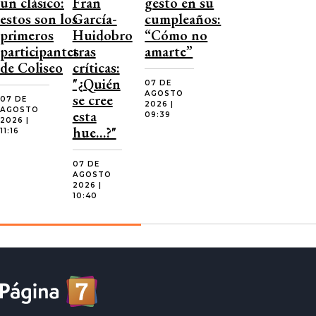
un clásico:
Fran
gesto en su
estos son los
García-
cumpleaños:
primeros
Huidobro
“Cómo no
participantes
tras
amarte”
de Coliseo
críticas:
"¿Quién
07 DE
AGOSTO
se cree
07 DE
2026 |
AGOSTO
esta
09:39
2026 |
hue…?"
11:16
07 DE
AGOSTO
2026 |
10:40