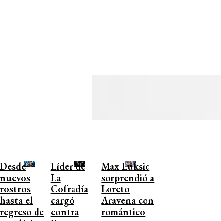
Desde
Líder de
Max Luksic
nuevos
La
sorprendió a
rostros
Cofradía
Loreto
hasta el
cargó
Aravena con
regreso de
contra
romántico