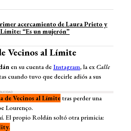
primer acercamiento de Laura Prieto y
 Límite: “Es un mujerón”
de Vecinos al Límite
dán
en su cuenta de
Instagram
, la ex
Calle
tas cuando tuvo que decirle adiós a sus
BLICIDAD
a de Vecinos al Límite
tras perder una
Joe Lourenço.
í. El propio Roldán soltó otra primicia:
lity
.