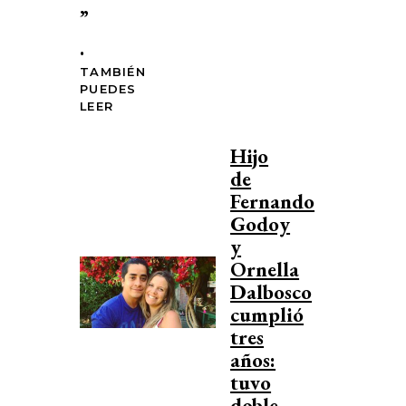
”
.
TAMBIÉN
PUEDES
LEER
Hijo
de
Fernando
Godoy
y
Ornella
Dalbosco
cumplió
tres
años:
tuvo
doble