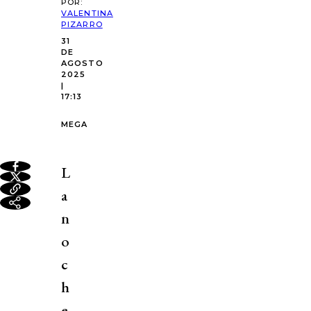
POR:
VALENTINA
PIZARRO
31
DE
AGOSTO
2025
|
17:13
MEGA
L
a
n
o
c
h
e