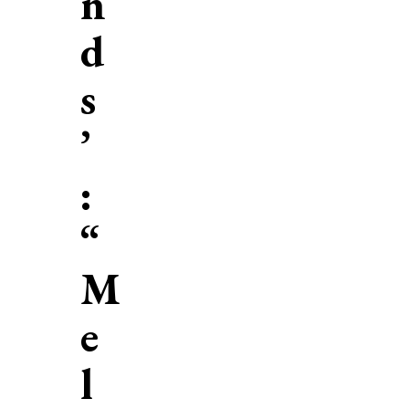
n
d
s
’
:
“
M
e
l