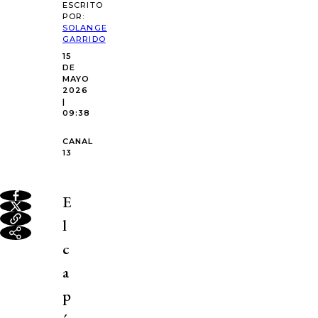
ESCRITO
POR:
SOLANGE
GARRIDO
15
DE
MAYO
2026
|
09:38
CANAL
13
E
l
c
a
p