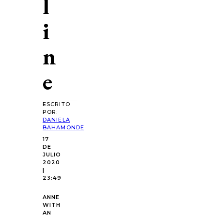
l
i
n
e
ESCRITO
POR:
DANIELA
BAHAMONDE
17
DE
JULIO
2020
|
23:49
ANNE
WITH
AN