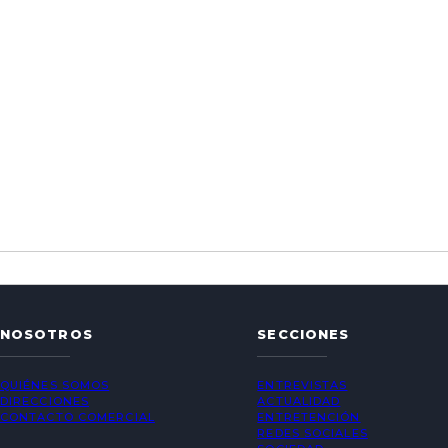
NOSOTROS
SECCIONES
QUIÉNES SOMOS
ENTREVISTAS
DIRECCIONES
ACTUALIDAD
CONTACTO COMERCIAL
ENTRETENCIÓN
REDES SOCIALES