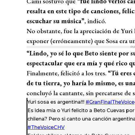
Cami sostuvo que
“fue lindo verlos ca
resalta en este tipo de canciones, fel
escuchar su música”
, indicó.
No obstante, fue la apreciación de Yuri l
exponer (erróneamente) que Sosa era una
PU
“Lindo, yo sé lo que Beto siente por s
espectacular que era mía y qué rico que
Finalmente, felicitó a los tres.
“Tú eres 
de tu tierra, yo haría lo mismo, es una
concluyó la cantante, sin percatarse de s
Yuri sosa es argentina!!!
#GranFinalTheVoice
Es idea mía o Yuri felicito a Beto Cuevas por
chilena? Pero si canto una canción argentin
#TheVoiceCHV