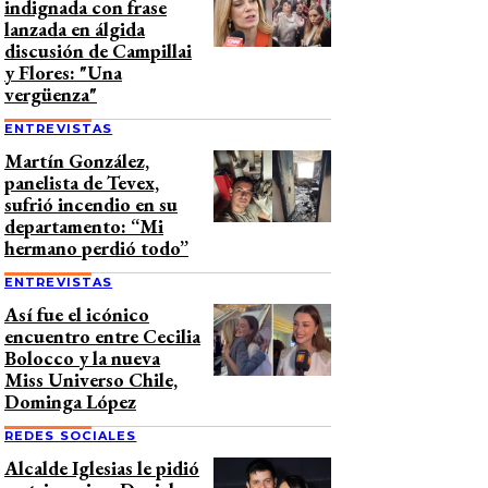
indignada con frase
lanzada en álgida
discusión de Campillai
y Flores: "Una
vergüenza"
ENTREVISTAS
Martín González,
panelista de Tevex,
sufrió incendio en su
departamento: “Mi
hermano perdió todo”
ENTREVISTAS
Así fue el icónico
encuentro entre Cecilia
Bolocco y la nueva
Miss Universo Chile,
Dominga López
REDES SOCIALES
Alcalde Iglesias le pidió