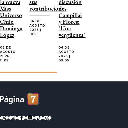
la nueva
sus
discusión
Miss
contribuciones
de
Universo
Campillai
Chile,
y Flores:
06 DE
AGOSTO
Dominga
"Una
2026 |
López
vergüenza"
10:56
06 DE
06 DE
AGOSTO
AGOSTO
2026 |
2026 |
11:05
09:05