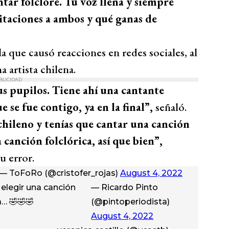
ntar folclore. Tu voz llena y siempre
icitaciones a ambos y qué ganas de
a que causó reacciones en redes sociales, al
 artista chilena.
BLICIDAD
us pupilos. Tiene ahí una cantante
 se fue contigo, ya en la final”,
señaló.
chileno y tenías que cantar una canción
 canción folclórica, así que bien”,
u error.
— ToFoRo (@cristofer_rojas)
August 4, 2022
 elegir una canción
— Ricardo Pinto
a… 🤣🤣🤣
(@pintoperiodista)
August 4, 2022