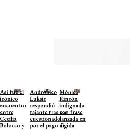
Así fue el
Andrónico
Mónica
icónico
Luksic
Rincón
encuentro
respondió
indignada
entre
tajante tras ser
con frase
Cecilia
cuestionado
lanzada en
Bolocco y
por el pago de
álgida