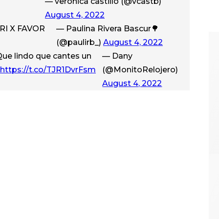
— veronica castillo (@vcastb)
August 4, 2022
URI X FAVOR
— Paulina Rivera Bascur🌳
(@paulirb_)
August 4, 2022
 Que lindo que cantes un
— Dany
https://t.co/TJR1DvrFsm
(@MonitoRelojero)
August 4, 2022