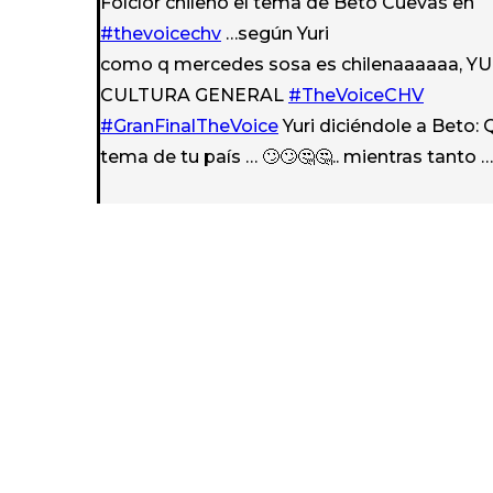
Folclor chileno el tema de Beto Cuevas en
#thevoicechv
…según Yuri
como q mercedes sosa es chilenaaaaaa, Y
CULTURA GENERAL
#TheVoiceCHV
#GranFinalTheVoice
Yuri diciéndole a Beto:
tema de tu país … 🙄🙄🤔🤔.. mientras tanto …