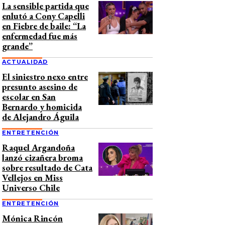
La sensible partida que
enlutó a Cony Capelli
en Fiebre de baile: “La
enfermedad fue más
grande”
ACTUALIDAD
El siniestro nexo entre
presunto asesino de
escolar en San
Bernardo y homicida
de Alejandro Águila
ENTRETENCIÓN
Raquel Argandoña
lanzó cizañera broma
sobre resultado de Cata
Vellejos en Miss
Universo Chile
ENTRETENCIÓN
Mónica Rincón