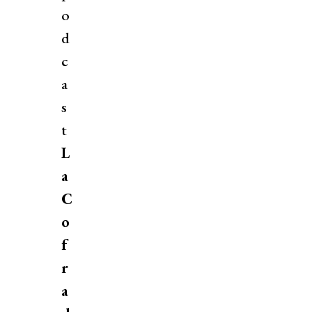
o
d
c
a
s
t
L
a
C
o
f
r
a