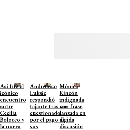
Así fue el
Andrónico
Mónica
icónico
Luksic
Rincón
encuentro
respondió
indignada
entre
tajante tras ser
con frase
Cecilia
cuestionado
lanzada en
Bolocco y
por el pago de
álgida
la nueva
sus
discusión