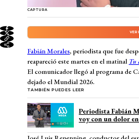
CAPTURA
VER
Resumen automático genera
El periodista Fabián Morales, despedido de
Fabián Morales
, periodista que fue des
Tu día de Canal 13 para comentar las con
reapareció este martes en el matinal
Tu 
la expulsión de Falorin Balogun de Estad
El comunicador llegó al programa de Ca
Trump para revertir la sanción. El Comité
dejado el Mundial 2026.
para el siguiente partido, tras la presión
TAMBIÉN PUEDES LEER
Infantino.
Desarrollado por 
Periodista Fabián M
voy con un dolor e
José Luis Repenning, conductor del esp