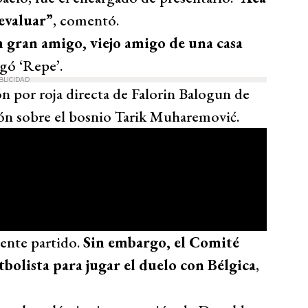
 evaluar”
, comentó.
n gran amigo, viejo amigo de una casa
egó ‘Repe’.
BLICIDAD
n por roja directa de Falorin Balogun de
ión sobre el bosnio Tarik Muharemović.
iente partido.
Sin embargo, el Comité
utbolista para jugar el duelo con Bélgica
,