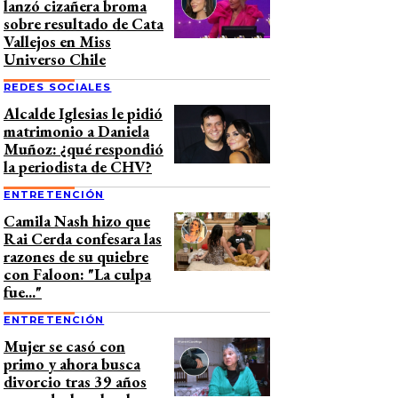
lanzó cizañera broma
sobre resultado de Cata
Vallejos en Miss
Universo Chile
REDES SOCIALES
Alcalde Iglesias le pidió
matrimonio a Daniela
Muñoz: ¿qué respondió
la periodista de CHV?
ENTRETENCIÓN
Camila Nash hizo que
Rai Cerda confesara las
razones de su quiebre
con Faloon: "La culpa
fue..."
ENTRETENCIÓN
Mujer se casó con
primo y ahora busca
divorcio tras 39 años