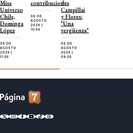
Miss
contribuciones
de
Universo
Campillai
Chile,
y Flores:
06 DE
AGOSTO
Dominga
"Una
2026 |
López
vergüenza"
10:56
06 DE
06 DE
AGOSTO
AGOSTO
2026 |
2026 |
11:05
09:05