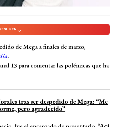
 RESUMEN
do con Inteligencia Artificial
 Mega, regresó a la televisión en el matinal
pedido de Mega a finales de marzo,
troversias del Mundial 2026. Morales analizó
día
.
os Unidos y la intervención de Donald
nal 13 para comentar las polémicas que ha
 Disciplinario de la FIFA habilitó al jugador
 del presidente estadounidense a Gianni
Bío Bío Comunicaciones
orales tras ser despedido de Mega: “Me
norme, pero agradecido”
acio, fue el encargado de presentarlo.
“Acá