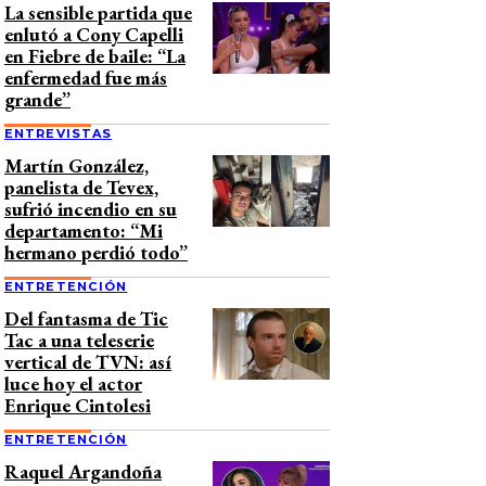
La sensible partida que
enlutó a Cony Capelli
en Fiebre de baile: “La
enfermedad fue más
grande”
ENTREVISTAS
Martín González,
panelista de Tevex,
sufrió incendio en su
departamento: “Mi
hermano perdió todo”
ENTRETENCIÓN
Del fantasma de Tic
Tac a una teleserie
vertical de TVN: así
luce hoy el actor
Enrique Cintolesi
ENTRETENCIÓN
Raquel Argandoña