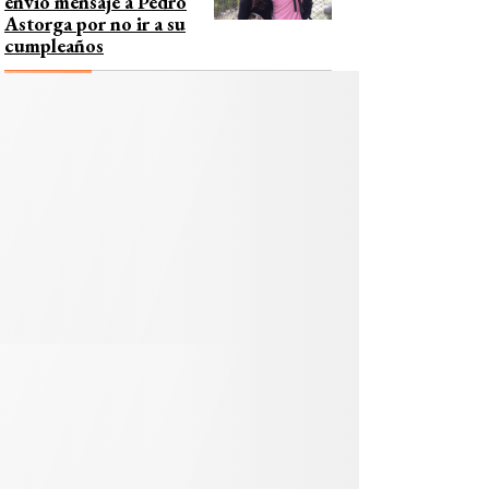
envió mensaje a Pedro
Astorga por no ir a su
cumpleaños