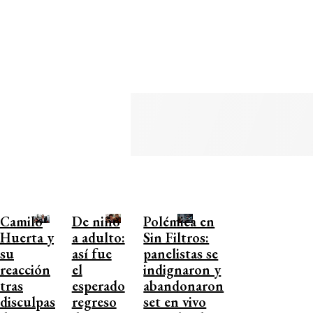
Camilo
De niño
Polémica en
Huerta y
a adulto:
Sin Filtros:
su
así fue
panelistas se
reacción
el
indignaron y
tras
esperado
abandonaron
disculpas
regreso
set en vivo