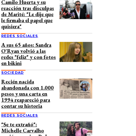
Camilo Huerta y su
reacción tras disculpas
de Marité: "Le dije que
le firmaba el papel que
quisiera"
REDES SOCIALES
A sus 65 años: Sandra
O'Ryan volvió a las
redes "feliz" y con fotos
en bikini
SOCIEDAD
Recién nacida
abandonada con 1.000
pesos y una carta en
1994 reapareció para
contar su historia
REDES SOCIALES
"Se te extrañó":
Michelle Carvalho