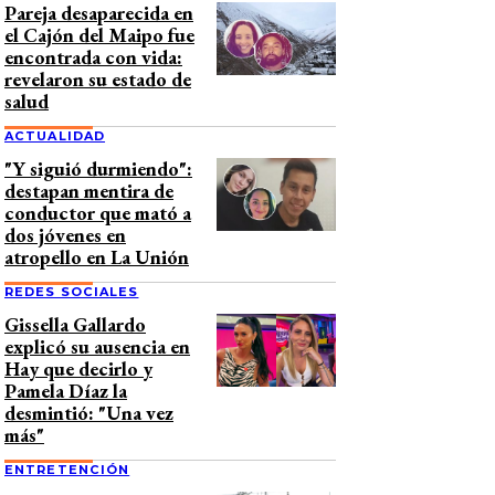
Pareja desaparecida en
el Cajón del Maipo fue
encontrada con vida:
revelaron su estado de
salud
ACTUALIDAD
"Y siguió durmiendo":
destapan mentira de
conductor que mató a
dos jóvenes en
atropello en La Unión
REDES SOCIALES
Gissella Gallardo
explicó su ausencia en
Hay que decirlo y
Pamela Díaz la
desmintió: "Una vez
más"
ENTRETENCIÓN