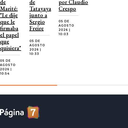
de
de
por Claudio
Marité:
Tatayaya
Crespo
"Le dije
junto a
que le
Sergio
05 DE
AGOSTO
firmaba
Freire
2026 |
el papel
10:03
que
05 DE
AGOSTO
quisiera"
2026 |
10:33
05 DE
AGOSTO
2026 |
10:54