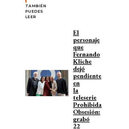
TAMBIÉN
PUEDES
LEER
El
personaje
que
Fernando
Kliche
dejó
pendiente
en
la
teleserie
Prohibida
Obsesión:
grabó
22