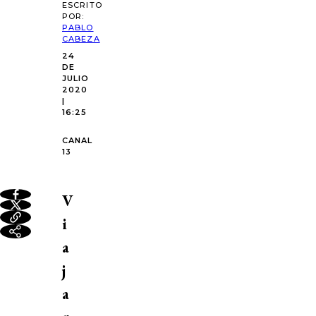
ESCRITO
POR:
PABLO
CABEZA
24
DE
JULIO
2020
|
16:25
CANAL
13
V
i
a
j
a