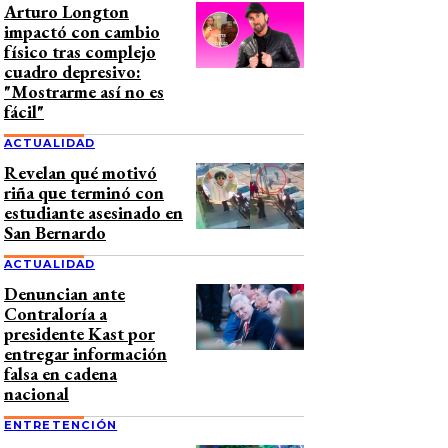
Arturo Longton
impactó con cambio
físico tras complejo
cuadro depresivo:
"Mostrarme así no es
fácil"
ACTUALIDAD
Revelan qué motivó
riña que terminó con
estudiante asesinado en
San Bernardo
ACTUALIDAD
Denuncian ante
Contraloría a
presidente Kast por
entregar información
falsa en cadena
nacional
ENTRETENCIÓN