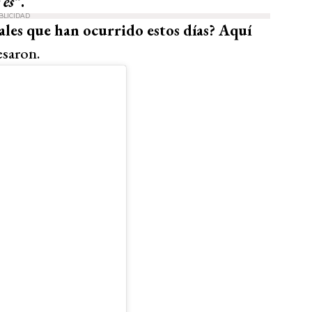
es
“.
BLICIDAD
iales que han ocurrido estos días? Aquí
esaron.