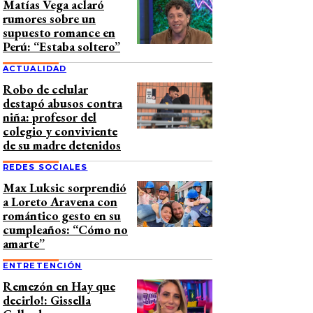
Matías Vega aclaró
rumores sobre un
supuesto romance en
Perú: “Estaba soltero”
ACTUALIDAD
Robo de celular
destapó abusos contra
niña: profesor del
colegio y conviviente
de su madre detenidos
REDES SOCIALES
Max Luksic sorprendió
a Loreto Aravena con
romántico gesto en su
cumpleaños: “Cómo no
amarte”
ENTRETENCIÓN
Remezón en Hay que
decirlo!: Gissella