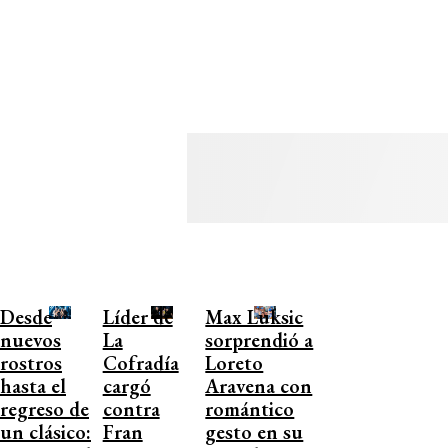
Desde
Líder de
Max Luksic
nuevos
La
sorprendió a
rostros
Cofradía
Loreto
hasta el
cargó
Aravena con
regreso de
contra
romántico
un clásico:
Fran
gesto en su