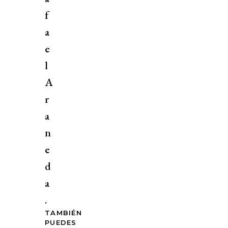
f
a
e
l
A
r
a
n
e
d
a
.
TAMBIÉN
PUEDES