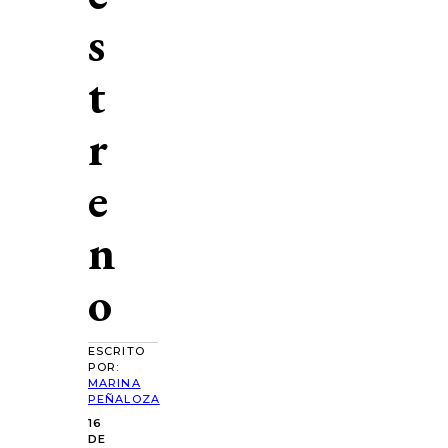
s
t
r
e
n
o
ESCRITO
POR:
MARINA
PEÑALOZA
16
DE