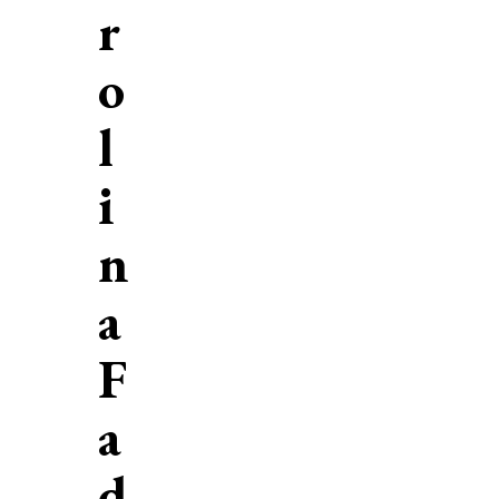
r
o
l
i
n
a
F
a
d