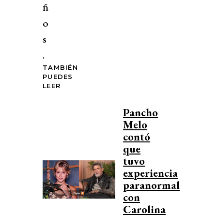
ñ
o
s
.
TAMBIÉN
PUEDES
LEER
Pancho
Melo
contó
que
tuvo
experiencia
paranormal
con
Carolina