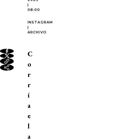
|
08:00
INSTAGRAM
|
ARCHIVO
C
o
r
r
í
a
e
l
a