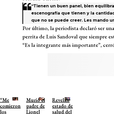
“Tienen un buen panel, bien equilibr
escenografía que tienen y la cantidad
que no se puede creer. Les mando u
Por último, la periodista declaró ser una
perrita de Luis Sandoval que siempre est
“Es la integrante más importante”, cerró
“Me
Murió el
Revelan
comieron
padre de
estado de
los
Lionel
salud del