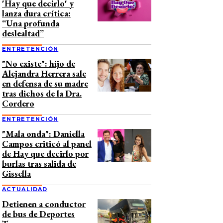
'Hay que decirlo' y
lanza dura crítica:
“Una profunda
deslealtad”
ENTRETENCIÓN
"No existe": hijo de
Alejandra Herrera sale
en defensa de su madre
tras dichos de la Dra.
Cordero
ENTRETENCIÓN
"Mala onda": Daniella
Campos criticó al panel
de Hay que decirlo por
burlas tras salida de
Gissella
ACTUALIDAD
Detienen a conductor
de bus de Deportes