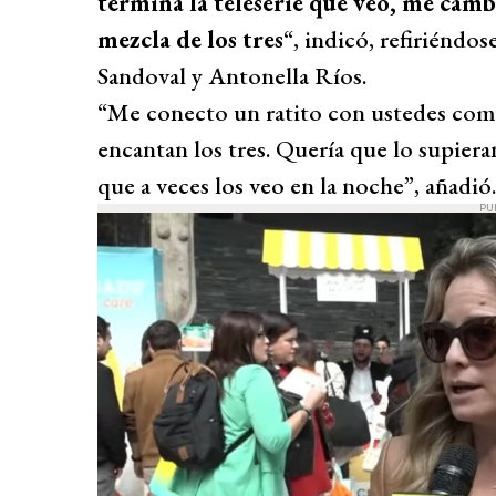
termina la teleserie que veo, me cambi
mezcla de los tres
“, indicó, refiriéndo
Sandoval y Antonella Ríos.
“Me conecto un ratito con ustedes como
encantan los tres. Quería que lo supier
que a veces los veo en la noche”, añadió.
PU