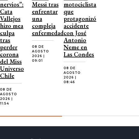
nervios”:
Messi tras
motociclista
Cata
enfrentar
que
Vallejos
una
protagonizó
hizo mea
compleja
accidente
culpa
enfermedad
con José
tras
Antonio
perder
Neme en
08 DE
AGOSTO
corona
Las Condes
2026 |
del Miss
09:01
Universo
08 DE
AGOSTO
Chile
2026 |
08:46
08 DE
AGOSTO
2026 |
11:54