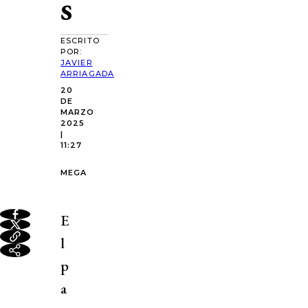
s
ESCRITO
POR:
JAVIER
ARRIAGADA
20
DE
MARZO
2025
|
11:27
MEGA
E
l
p
a