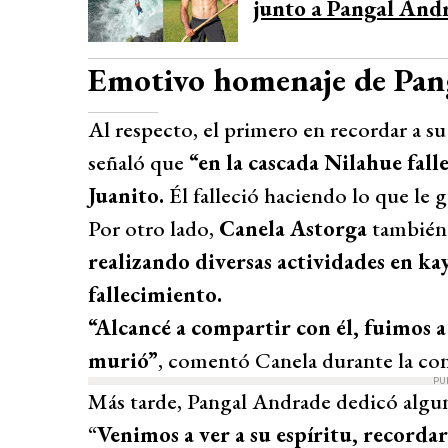
junto a Pangal Andr
Emotivo homenaje de Pan
Al respecto, el primero en recordar a s
señaló que
“en la cascada Nilahue fall
Juanito.
Él falleció haciendo lo que le 
Por otro lado,
Canela Astorga
también
realizando diversas actividades en k
fallecimiento.
“Alcancé a compartir con él, fuimos a 
murió”
, comentó Canela durante la con
PU
Más tarde, Pangal Andrade dedicó algu
“
Venimos a ver a su espíritu, recordar