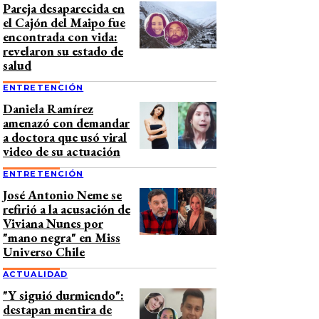
Pareja desaparecida en
el Cajón del Maipo fue
encontrada con vida:
revelaron su estado de
salud
ENTRETENCIÓN
Daniela Ramírez
amenazó con demandar
a doctora que usó viral
video de su actuación
ENTRETENCIÓN
José Antonio Neme se
refirió a la acusación de
Viviana Nunes por
"mano negra" en Miss
Universo Chile
ACTUALIDAD
"Y siguió durmiendo":
destapan mentira de