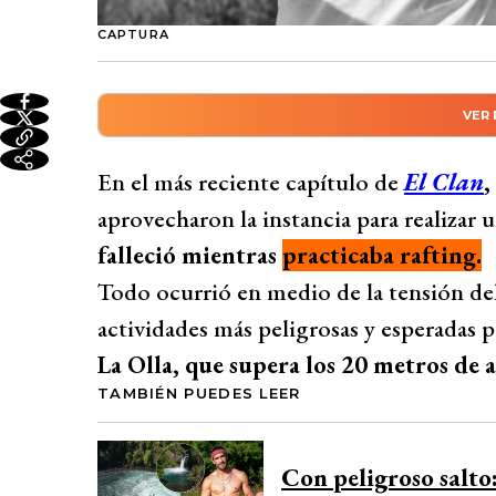
CAPTURA
VER
Resumen automático genera
En un emotivo capítulo de El Clan, Pang
En el más reciente capítulo de
El Clan
,
homenaje a un amigo fallecido en un accide
aprovecharon la instancia para realizar 
desafío de saltar desde la cascada La Oll
falleció mientras
practicaba rafting.
Juan Ugarte, destacando su pasión por el 
Todo ocurrió en medio de la tensión del
la naturaleza. Los integrantes del equipo 
actividades más peligrosas y esperadas 
demostrando su unión y la enseñanza deja
La Olla, que supera los 20 metros de a
idea de no despedirse, sino de reencontrar
TAMBIÉN PUEDES LEER
Desarrollado por 
Con peligroso salto: