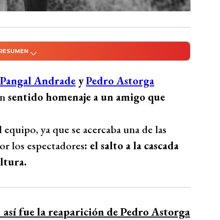
 RESUMEN
do con Inteligencia Artificial
al Andrade y Pedro Astorga rindieron
Pangal Andrade
y
Pedro Astorga
nte de rafting, justo antes de enfrentar el
un
sentido homenaje a un amigo que
a, de más de 20 metros de altura. Recordaron a
kayak y resaltando la importancia de respetar
 equipo, ya que se acercaba una de las
lanzaron flores al río en su memoria,
por los espectadores
: el salto a la cascada
da por su amigo. Un mensaje final destacó la
ltura.
se en el recuerdo.
Bío Bío Comunicaciones
 así fue la reaparición de Pedro Astorga