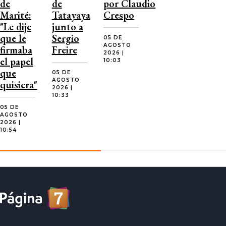
de
de
por Claudio
Marité:
Tatayaya
Crespo
"Le dije
junto a
que le
Sergio
05 DE
AGOSTO
firmaba
Freire
2026 |
el papel
10:03
que
05 DE
AGOSTO
quisiera"
2026 |
10:33
05 DE
AGOSTO
2026 |
10:54