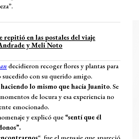
leza”.
 repitió en las postales del viaje
 Andrade y Meli Noto
lan
decidieron recoger flores y plantas para
lo sucedido con su querido amigo.
, haciendo lo mismo que hacía Juanito
. Se
 momentos de locura y esa experiencia no
mente emocionado.
 homenaje y explicó que
“sentí que él
donos”.
 encontrarnos
“, fue el mensaje que apareció