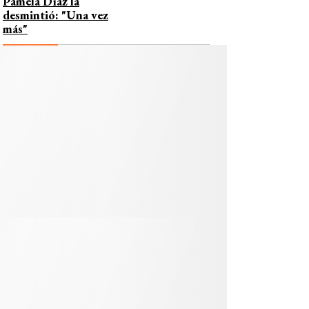
Pamela Díaz la
desmintió: "Una vez
más"