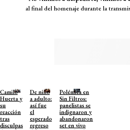
al final del homenaje durante la transmi
Camilo
De niño
Polémica en
Huerta y
a adulto:
Sin Filtros:
su
así fue
panelistas se
reacción
el
indignaron y
tras
esperado
abandonaron
disculpas
regreso
set en vivo