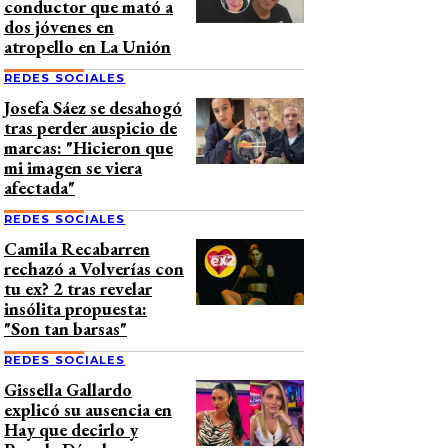
conductor que mató a
dos jóvenes en
atropello en La Unión
REDES SOCIALES
Josefa Sáez se desahogó
tras perder auspicio de
marcas: "Hicieron que
mi imagen se viera
afectada"
REDES SOCIALES
Camila Recabarren
rechazó a Volverías con
tu ex? 2 tras revelar
insólita propuesta:
"Son tan barsas"
REDES SOCIALES
Gissella Gallardo
explicó su ausencia en
Hay que decirlo y