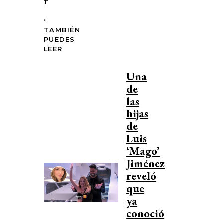
r
.
TAMBIÉN
PUEDES
LEER
Una
de
las
hijas
de
Luis
‘Mago’
Jiménez
reveló
que
ya
conoció