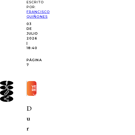
ESCRITO
POR:
FRANCISCO
QUIÑONES
03
DE
JULIO
2026
|
18:40
PÁGINA
7
VER
RESUMEN
Resumen
automático
D
generado
con
u
Inteligencia
Artificial
r
El