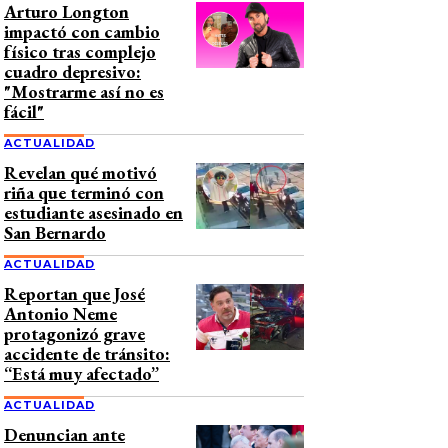
Arturo Longton
impactó con cambio
físico tras complejo
cuadro depresivo:
"Mostrarme así no es
fácil"
ACTUALIDAD
Revelan qué motivó
riña que terminó con
estudiante asesinado en
San Bernardo
ACTUALIDAD
Reportan que José
Antonio Neme
protagonizó grave
accidente de tránsito:
“Está muy afectado”
ACTUALIDAD
Denuncian ante