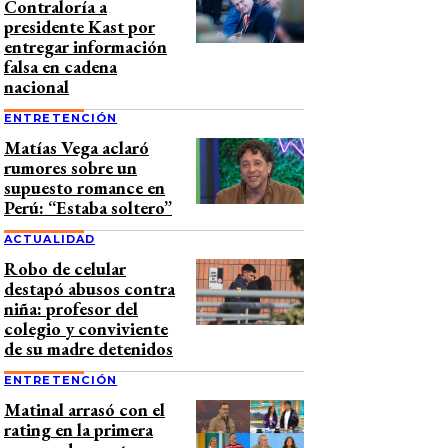
Contraloría a
presidente Kast por
entregar información
falsa en cadena
nacional
ENTRETENCIÓN
Matías Vega aclaró
rumores sobre un
supuesto romance en
Perú: “Estaba soltero”
ACTUALIDAD
Robo de celular
destapó abusos contra
niña: profesor del
colegio y conviviente
de su madre detenidos
ENTRETENCIÓN
Matinal arrasó con el
rating en la primera