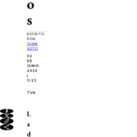
o
s
ESCRITO
POR:
JUAN
SOTO
02
DE
JUNIO
2025
|
11:23
TVN
L
a
d