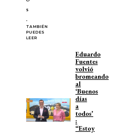
s
.
TAMBIÉN
PUEDES
LEER
Eduardo
Fuentes
volvió
bromeando
al
‘Buenos
días
a
todos’
:
“Estoy