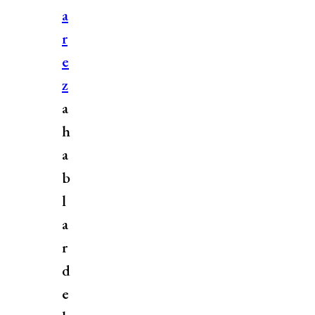
a
r
e
z
a
h
a
b
l
a
r
d
e