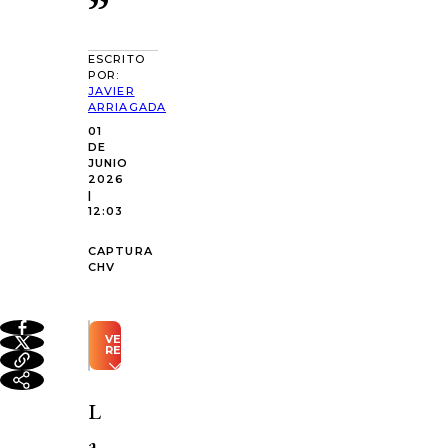
”
ESCRITO
POR:
JAVIER
ARRIAGADA
01
DE
JUNIO
2026
|
12:03
CAPTURA
CHV
VER
RESUMEN
Resumen
automático
L
generado
con
a