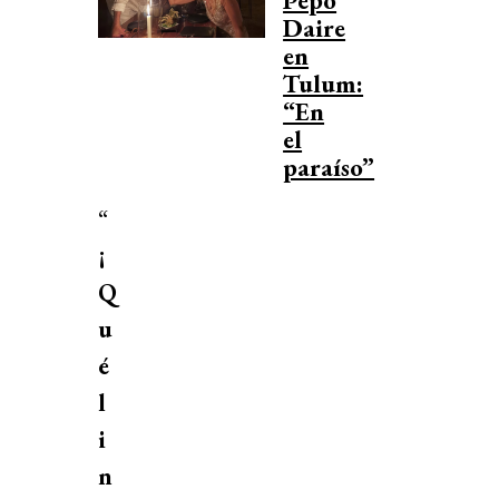
Daire
en
Tulum:
“En
el
paraíso”
“
¡
Q
u
é
l
i
n