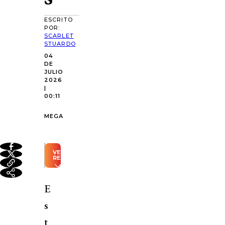
ESCRITO
POR:
SCARLET
STUARDO
04
DE
JULIO
2026
|
00:11
MEGA
VER
RESUMEN
Resumen
automático
E
generado
con
s
Inteligencia
Artificial
t