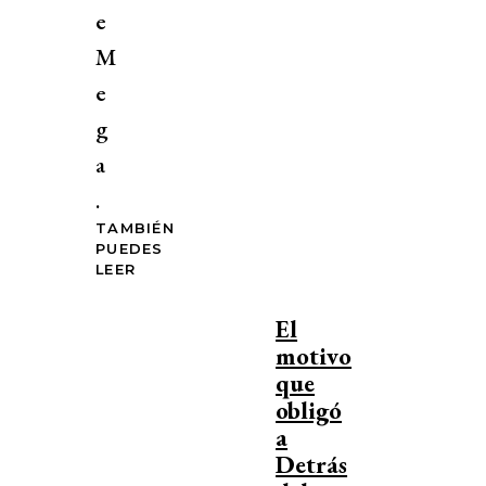
e
M
e
g
a
.
TAMBIÉN
PUEDES
LEER
El
motivo
que
obligó
a
Detrás